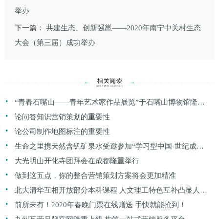
举办
下一篇：
共建生态、创新强邕——2020年南宁中关村生态
大会（第三届）成功举办
.
“青春石嘴山——青年艺术家作品展览”于石嘴山博物馆隆重
.
开幕
论问答知识营销策划的重要性
.
论公司制作地图标注的重要性
.
生命之里携天然含钒矿泉水受邀参加“学习型中国-世纪成功
.
论坛”
大光明山开化寺团拜会在成都隆重举行
.
做到这五点，你的整合营销策划方案将会更加精准
.
北大清华互相开放部分本科课程 人文理工特色互补凸显人性
.
化
前所未有！2020年春晚门票在线赠送 手快就能抢到！
.