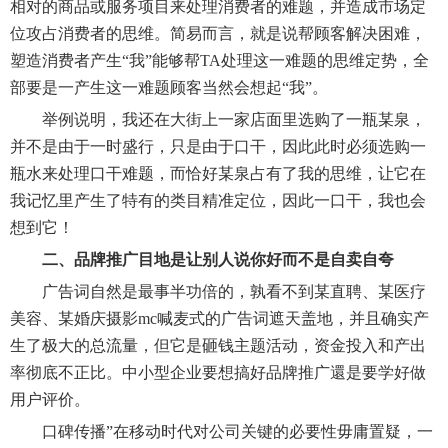
相对的商品或服务项目来处理消费者的难题，并造成市场定
位攻占消费者的思维。简易而言，就是说帮顾客解决困难，
塑造消费者产生“我”能够帮TA处理这一难题的思维定势，全
部要是一产生这一难题顾客当然会想起“我”。
举例说明，我还在大街上一家店面里选购了一瓶某泉，
并不是由于一时盛行，只是由于口干，因此此时必须选购一
瓶水来处理口干难题，而恰好某泉占有了我的思维，让它在
我记忆里产生了特有的类目精准定位，因此一口干，我也会
想到它！
二、品牌推广目地是让别人说你好而不是自卖自夸
广告词自然是最事半功倍的，孰看不到某直聘、某医疗
美容、某婚庆摄影mc喊麦式的广告词遮天盖地，并且确实产
生了极大的总流量，但它是砸钱主题活动，资金投入和产出
率彻底不正比。中小型企业要想搞好品牌推广還是要学好做
用户评价。
口碑传播”在移动时代对公司关键的必要性毋庸置疑，一