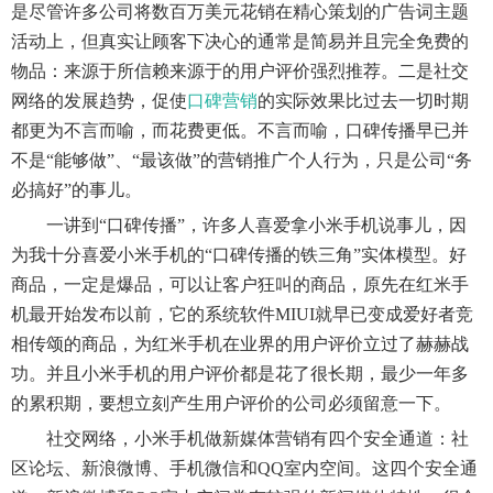
是尽管许多公司将数百万美元花销在精心策划的广告词主题
活动上，但真实让顾客下决心的通常是简易并且完全免费的
物品：来源于所信赖来源于的用户评价强烈推荐。二是社交
网络的发展趋势，促使
口碑营销
的实际效果比过去一切时期
都更为不言而喻，而花费更低。不言而喻，口碑传播早已并
不是“能够做”、“最该做”的营销推广个人行为，只是公司“务
必搞好”的事儿。
一讲到“口碑传播”，许多人喜爱拿小米手机说事儿，因
为我十分喜爱小米手机的“口碑传播的铁三角”实体模型。好
商品，一定是爆品，可以让客户狂叫的商品，原先在红米手
机最开始发布以前，它的系统软件MIUI就早已变成爱好者竞
相传颂的商品，为红米手机在业界的用户评价立过了赫赫战
功。并且小米手机的用户评价都是花了很长期，最少一年多
的累积期，要想立刻产生用户评价的公司必须留意一下。
社交网络，小米手机做新媒体营销有四个安全通道：社
区论坛、新浪微博、手机微信和QQ室内空间。这四个安全通