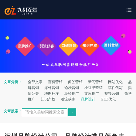
文章分类：
全部文章
百科营销
问答营销
新闻营销
网站优化
品
牌营销
海外营销
论坛营销
小红书营销
稿件代写
舆
情公关
地图标注
经验推广
文库推广
视频营销
微博
推广
知识产权
引流获客
品牌设计
GEO优化
文章搜索：
搜索文章