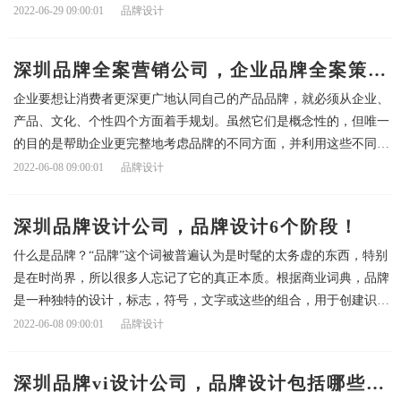
化制图，一个100%原创设计的logo前后至少需要一周时间，支持商标
2022-06-29 09:00:01
品牌设计
查重和注册logo设计费用肯定在几千块以上
深圳品牌全案营销公司，企业品牌全案策划
企业要想让消费者更深更广地认同自己的产品品牌，就必须从企业、
有哪些流程？
产品、文化、个性四个方面着手规划。虽然它们是概念性的，但唯一
的目的是帮助企业更完整地考虑品牌的不同方面，并利用这些不同方
面来增强品牌认知的影响力。品牌全案策划流程（1）品牌市场调研
2022-06-08 09:00:01
品牌设计
品牌市场调研是运用科学的方法，有目的、有计划地收集、整理和分
深圳品牌设计公司，品牌设计6个阶段！
什么是品牌？“品牌”这个词被普遍认为是时髦的太务虚的东西，特别
是在时尚界，所以很多人忘记了它的真正本质。根据商业词典，品牌
是一种独特的设计，标志，符号，文字或这些的组合，用于创建识别
产品的图像并将其与竞争对手区分开来。换句话说，品牌是人们与公
2022-06-08 09:00:01
品牌设计
司或产品相关的视觉表现。有效的品牌标识是客户与高可信度和高
深圳品牌vi设计公司，品牌设计包括哪些内