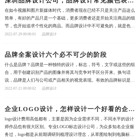
深圳品牌设计公司，品牌设计常见颜色表达
在如今视频和图片新媒体时代，消费者现在已经不只是关注产品这么
的含意
简单，有好的产品只是一个基础，更多消费者还是开始关注商品的细
节，也开始追求个性化的商品。而品牌设计中不可避免的，就是色彩
搭配。那么，在品牌设计中，不同的颜色有着怎样的含意，下面，小
2022-07-29 09:00:01
品牌设计
编给大家分享几点品牌设计常见颜色表达的含意1、红色：对于任何
品牌全案设计六个必不可少的阶段
什么是品牌？品牌是一种独特的设计，标志，符号，文字或这些的组
合，用于创建识别产品的图像并将其与竞争对手区分开来。换句话
说，品牌是人们与公司或产品相关的视觉表现。有效的品牌标识是客
户与高可信度和高质量相关联的标识。然而，强大的品牌塑造不仅取
2022-07-21 09:00:02
品牌设计
决于品牌元素的审美特征，还取决于其背后的信息和情感诉求等细
节。
企业LOGO设计，怎样设计一个好看的企业
logo设计费用高低都有，主要是因为企业需求不同，不同水平的设计
LOGO标志？
师作品也有很大区别。专业LOGO标志设计公司，为众多知名企业服
务过，logo都是从前期调研到梳理设计理念，从草图绘制到电脑标准