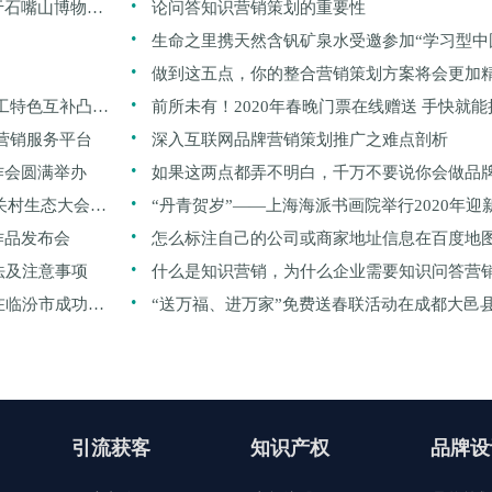
于石嘴山博物馆
论问答知识营销策划的重要性
.
生命之里携天然含钒矿泉水受邀参加“学习型中
.
功论坛”
做到这五点，你的整合营销策划方案将会更加
.
工特色互补凸显
前所未有！2020年春晚门票在线赠送 手快就
.
营销服务平台
深入互联网品牌营销策划推广之难点剖析
.
作会圆满举办
如果这两点都弄不明白，千万不要说你会做品
.
关村生态大会
划推广
“丹青贺岁”——上海海派书画院举行2020年迎
.
作品发布会
怎么标注自己的公司或商家地址信息在百度地
.
法及注意事项
什么是知识营销，为什么企业需要知识问答营
.
在临汾市成功举
广
“送万福、进万家”免费送春联活动在成都大邑
引流获客
知识产权
品牌设