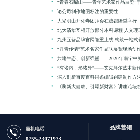
“青春石嘴山——青年艺术家作品展览”
.
隆重开幕
论公司制作地图标注的重要性
.
大光明山开化寺团拜会在成都隆重举行
.
北大清华互相开放部分本科课程 人文理
.
人性化
九州互营品牌官网隆重上线 构筑一站式
.
“丹青传情”艺术名家作品联展暨现场创
.
共建生态、创新强邕——2020年南宁中
.
（第三届）成功举办
“有诸内，形诸外”——艾克拜尔艺术新
.
深入剖析百度百科词条编辑创建制作方
.
《刷新大健康、引爆新财富》讲座论坛
办
品牌营销
座机电话
0755-23071973