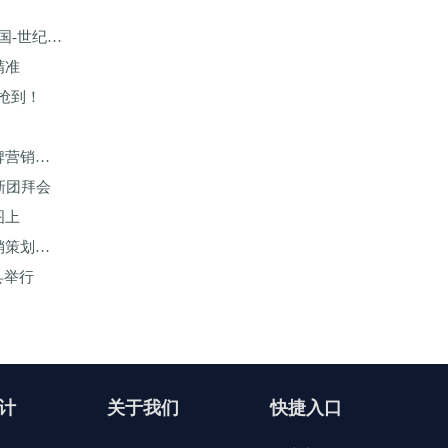
国-世纪成
精准
能抢到！
牌营销策
新团拜会
图上
销策划推
县举行
计
关于我们
快捷入口