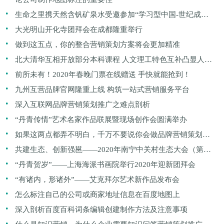
.
生命之里携天然含钒矿泉水受邀参加“学习型中国-世纪成功
.
论坛”
大光明山开化寺团拜会在成都隆重举行
.
做到这五点，你的整合营销策划方案将会更加精准
.
北大清华互相开放部分本科课程 人文理工特色互补凸显人性
.
化
前所未有！2020年春晚门票在线赠送 手快就能抢到！
.
九州互营品牌官网隆重上线 构筑一站式营销服务平台
.
深入互联网品牌营销策划推广之难点剖析
.
“丹青传情”艺术名家作品联展暨现场创作会圆满举办
.
如果这两点都弄不明白，千万不要说你会做品牌营销策划推
.
广
共建生态、创新强邕——2020年南宁中关村生态大会（第三
.
届）成功举办
“丹青贺岁”——上海海派书画院举行2020年迎新团拜会
.
“有诸内，形诸外”——艾克拜尔艺术新作品发布会
.
怎么标注自己的公司或商家地址信息在百度地图上
.
深入剖析百度百科词条编辑创建制作方法及注意事项
.