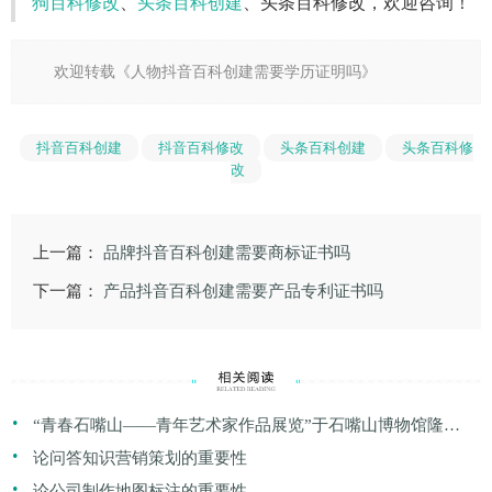
狗百科修改
、
头条百科创建
、头条百科修改，欢迎咨询！
欢迎转载《
人物抖音百科创建需要学历证明吗
》
抖音百科创建
抖音百科修改
头条百科创建
头条百科修
改
上一篇：
品牌抖音百科创建需要商标证书吗
下一篇：
产品抖音百科创建需要产品专利证书吗
.
“青春石嘴山——青年艺术家作品展览”于石嘴山博物馆隆重
.
开幕
论问答知识营销策划的重要性
.
论公司制作地图标注的重要性