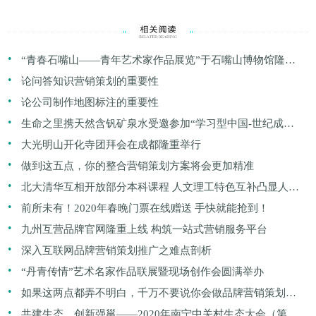
.
“青春石嘴山——青年艺术家作品展览”于石嘴山博物馆隆重
.
开幕
论问答知识营销策划的重要性
.
论公司制作地图标注的重要性
.
生命之里携天然含钒矿泉水受邀参加“学习型中国-世纪成功
.
论坛”
大光明山开化寺团拜会在成都隆重举行
.
做到这五点，你的整合营销策划方案将会更加精准
.
北大清华互相开放部分本科课程 人文理工特色互补凸显人性
.
化
前所未有！2020年春晚门票在线赠送 手快就能抢到！
.
九州互营品牌官网隆重上线 构筑一站式营销服务平台
.
深入互联网品牌营销策划推广之难点剖析
.
“丹青传情”艺术名家作品联展暨现场创作会圆满举办
.
如果这两点都弄不明白，千万不要说你会做品牌营销策划推
.
广
共建生态、创新强邕——2020年南宁中关村生态大会（第三